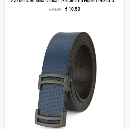
Vyö Miesten Sileä Nahka Liiketoiminta Nuoret Pukeutunut Myynti
€ 18.50
€ 34.00