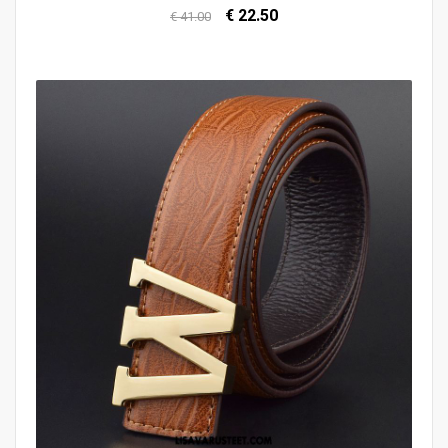
€ 22.50
€ 41.00