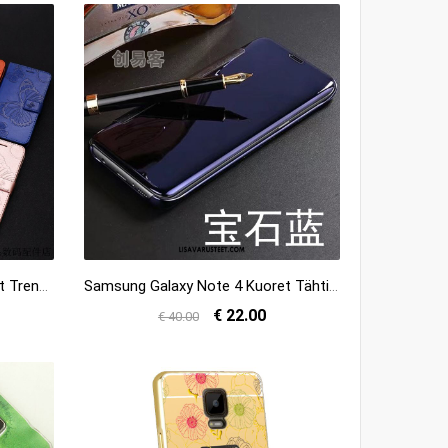
Samsung Galaxy Note 4 Kuoret Trendi Pehmeä Neste Puhelimen Kuori Monivärinen Osta
Samsung Galaxy Note 4 Kuoret Tähti Nahkakotelo Sininen Puhelimen Kuori Tarjous
€ 22.00
€ 40.00