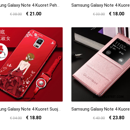
Samsung Galaxy Note 4 Kuoret Pehmeä Neste Harmaa Luova Suojaus Persoonallisuus Kuori Verkossa
€ 21.00
€ 18.00
€ 38.00
€ 33.00
Samsung Galaxy Note 4 Kuoret Suojaus Silikoni Kotelo Kuori Murtumaton Myynti
€ 18.80
€ 23.80
€ 34.00
€ 43.00