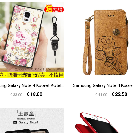
Samsung Galaxy Note 4 Kuoret Kotelo Pesty Suede Puhelimen Silikoni Monivärinen Kuori Kauppa
€ 18.00
€ 22.50
€ 33.00
€ 41.00