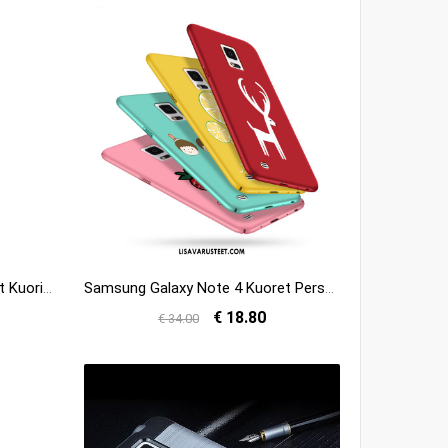
Samsung Galaxy Note 4 Kuoret Kuori Puhelimen All Inclusive Vuosikerta Kotelo Osta
Samsung Galaxy Note 4 Kuoret Persoonallisuus Suojaus Kotelo Ihana Kuori Myynti
€ 18.80
€ 34.00