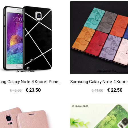
Samsung Galaxy Note 4 Kuoret Puhelimen Musta Suojaus Kuori Kotelo Halpa
€ 23.50
€ 22.50
€ 42.00
€ 41.00