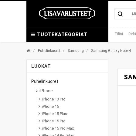
TUOTEKATEGORIAT
Tilini
Reki
/
/
/
Puhelinkuoret
Samsung
Samsung Galaxy Note 4
LUOKAT
SAM
Puhelinkuoret
iPhone
iPhone 13 Pro
iPhone 15
iPhone 15 Plus
iPhone 15 Pro
iPhone 15 Pro Max
iPhone 14 Pro Max