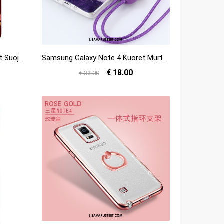
Samsung Galaxy Note 4 Kuoret Suojaus Silikoni Punainen Puhelimen Tähti Myynti
Samsung Galaxy Note 4 Kuoret Murtumaton Tähti Kuori Trendi Violetti Kauppa
€ 18.00
€ 33.00