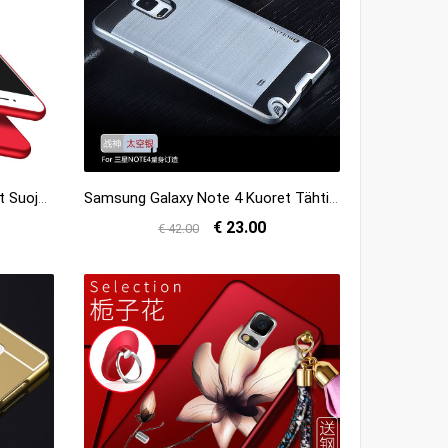
Samsung Galaxy Note 4 Kuoret Suojaus Yksinkertainen Pehmeä Neste All Inclusive Puhelimen Myynti
Samsung Galaxy Note 4 Kuoret Tähti Pehmeä Neste Harmaa Murtumaton Kotelo Myynti
€ 23.00
€ 42.00