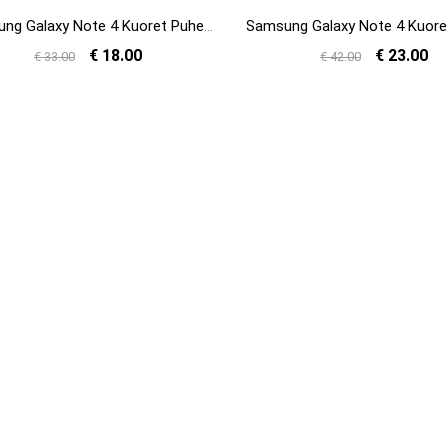
Samsung Galaxy Note 4 Kuoret Puhelimen Kotelo All Inclusive Violetti Kuori Osta
€ 18.00
€ 23.00
€ 33.00
€ 42.00