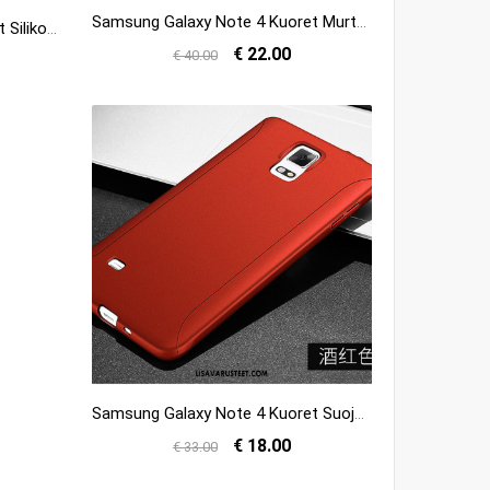
Samsung Galaxy Note 4 Kuoret Murtumaton Pehmeä Neste Tuki Läpinäkyvä Suojaus Netistä
Samsung Galaxy Note 4 Kuoret Silikoni Ripustettavat Koristeet Kotelo Suojaus Kuori Myynti
€ 22.00
€ 40.00
Samsung Galaxy Note 4 Kuoret Suojaus Murtumaton Tähti All Inclusive Kuori Osta
€ 18.00
€ 33.00