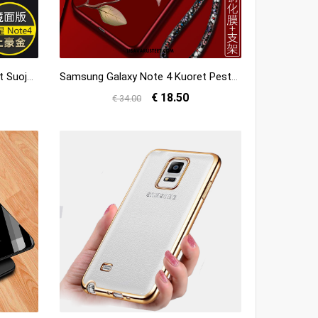
Samsung Galaxy Note 4 Kuoret Suojaus Ultra Kehys Muokata Puhelimen Tarjous
Samsung Galaxy Note 4 Kuoret Pesty Suede Trendi Silikoni All Inclusive Suojaus Myynti
€ 18.50
€ 34.00