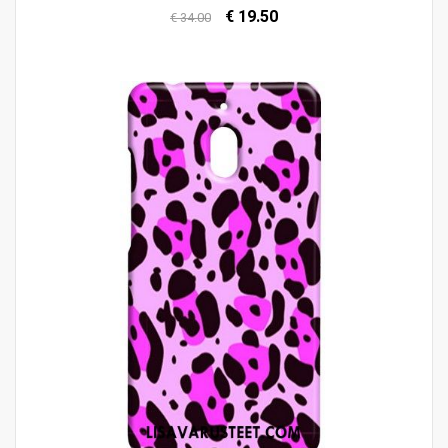
€ 19.50
€ 34.00