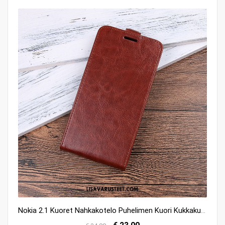
Nokia 2.1 Kuoret Nahkakotelo Puhelimen Kuori Kukkakuvio All Inclusive Halpa