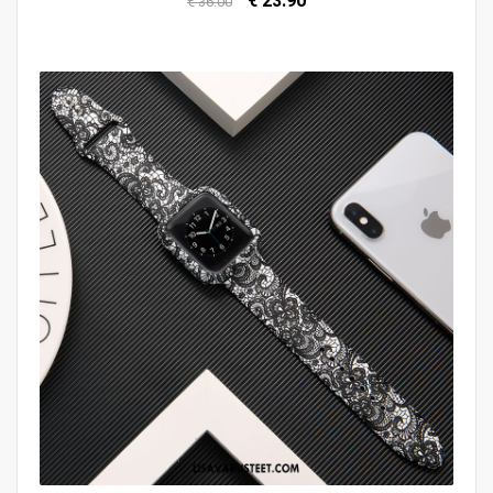
€ 23.90
€ 36.00