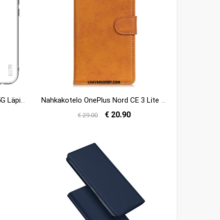
Kuori OnePlus Nord CE 3 Lite 5G Läpinäkyvä Mofi
Nahkakotelo OnePlus Nord CE 3 Lite 5G Matta Keinonahka
€ 20.90
€ 29.00