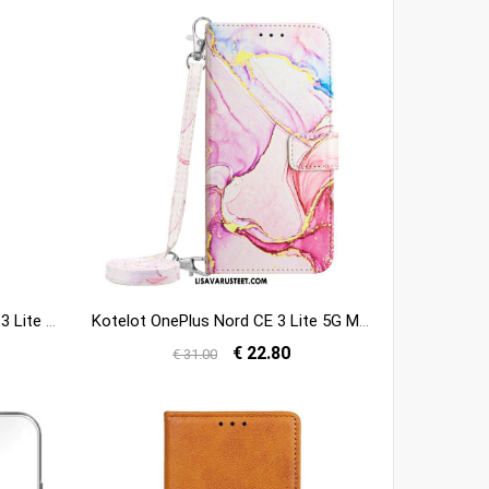
Nahkakotelo OnePlus Nord CE 3 Lite 5G Litsityylinen Rfid
Kotelot OnePlus Nord CE 3 Lite 5G Marmorinen Olkahihna
€ 22.80
€ 31.00