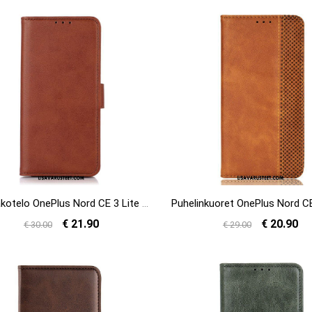
Nahkakotelo OnePlus Nord CE 3 Lite 5G United
€ 21.90
€ 20.90
€ 30.00
€ 29.00