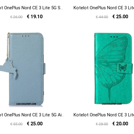
Kotelot OnePlus Nord CE 3 Lite 5G Suojaketju Kuori Keinonahkainen Hihna
€ 19.10
€ 25.00
€ 26.00
€ 44.00
Kotelot OnePlus Nord CE 3 Lite 5G Aito Nahka Rfid
€ 25.00
€ 20.00
€ 55.00
€ 28.00