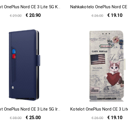
Kotelot OnePlus Nord CE 3 Lite 5G Keinonahka Kazneh
€ 20.90
€ 19.10
€ 29.00
€ 26.00
Kotelot OnePlus Nord CE 3 Lite 5G Irrotettava Peili Ja Korttiteline
€ 25.00
€ 19.10
€ 38.00
€ 26.00