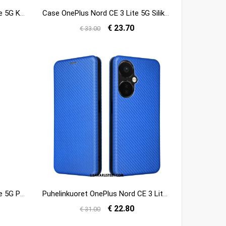
Kotelot OnePlus Nord CE 3 Lite 5G Khazneh Litsi Nahka
Case OnePlus Nord CE 3 Lite 5G Silikoni Matta Airbags Imak
€ 23.70
€ 33.00
Kotelot OnePlus Nord CE 3 Lite 5G Perhonen Kaulanauhalla
Puhelinkuoret OnePlus Nord CE 3 Lite 5G Kotelot Flip Hiilikuiturakenne
€ 22.80
€ 31.00