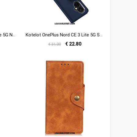
Kotelot OnePlus Nord CE 3 Lite 5G Nauha
Kotelot OnePlus Nord CE 3 Lite 5G Skin Pro Dux Ducis
€ 22.80
€ 31.00