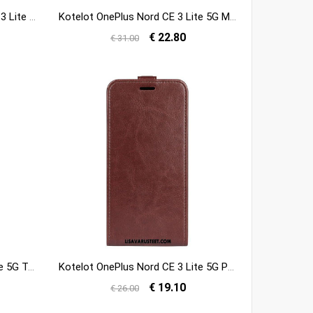
Nahkakotelo OnePlus Nord CE 3 Lite 5G Klassinen Tyyli
Kotelot OnePlus Nord CE 3 Lite 5G Magneettinen Painike
€ 22.80
€ 31.00
Kotelot OnePlus Nord CE 3 Lite 5G Traveller Cat
Kotelot OnePlus Nord CE 3 Lite 5G Pystysuora Läppä
€ 19.10
€ 26.00