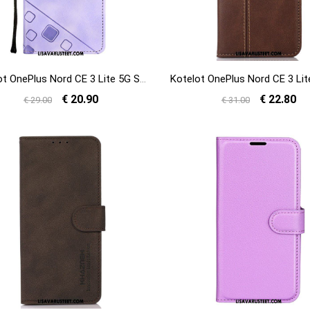
Kotelot OnePlus Nord CE 3 Lite 5G Suojaketju Kuori Strappy 70-luvun Tyyli
€ 20.90
€ 22.80
€ 29.00
€ 31.00