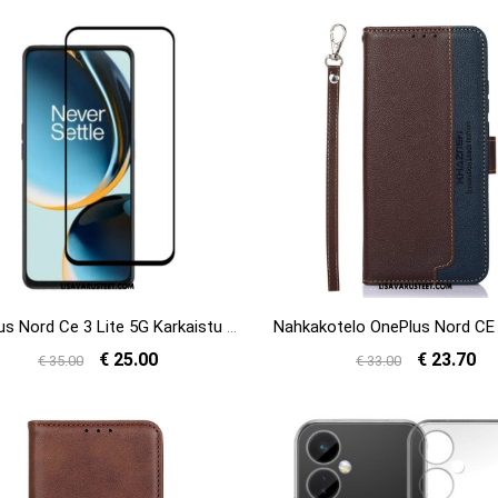
Oneplus Nord Ce 3 Lite 5G Karkaistu Lasi Näytönsuoja Mustilla Reunoilla
€ 25.00
€ 23.70
€ 35.00
€ 33.00