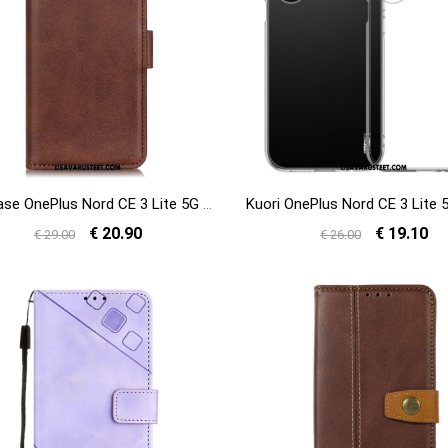
Flip Case OnePlus Nord CE 3 Lite 5G Kaksoislukko
€ 20.90
€ 19.10
€ 29.00
€ 26.00