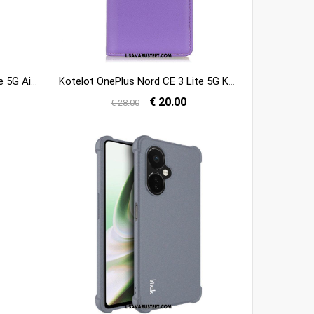
Kotelot OnePlus Nord CE 3 Lite 5G Aito Kuvioitu Nahka Rfid
Kotelot OnePlus Nord CE 3 Lite 5G Keinonahka
€ 20.00
€ 28.00