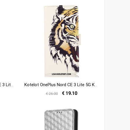
Puhelinkuoret OnePlus Nord CE 3 Lite 5G Kotelot Flip Vintage Tyylitelty
Kotelot OnePlus Nord CE 3 Lite 5G Kova Tiikeri
€ 19.10
€ 26.00