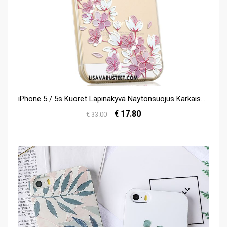
iPhone 5 / 5s Kuoret Läpinäkyvä Näytönsuojus Karkaisu Pehmeä Neste Murtumaton Osta
€ 17.80
€ 33.00