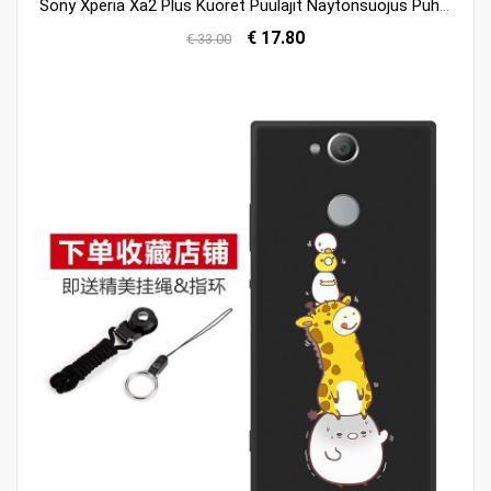
Sony Xperia Xa2 Plus Kuoret Puulajit Näytönsuojus Puhelimen Pesty Suede Suojaus Verkossa
€ 17.80
€ 33.00