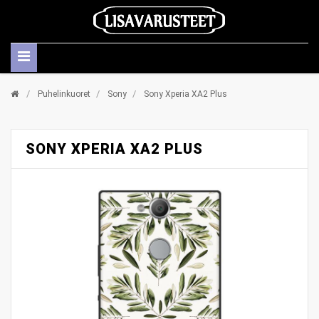
/
/
/
Puhelinkuoret
Sony
Sony Xperia XA2 Plus
SONY XPERIA XA2 PLUS