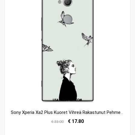
Sony Xperia Xa2 Plus Kuoret Vihreä Rakastunut Pehmeä Neste Silikoni Kuori Myynti
€ 17.80
€ 33.00