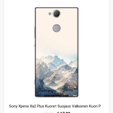
Sony Xperia Xa2 Plus Kuoret Suojaus Valkoinen Kuori Persoonallisuus Maalaus Verkossa