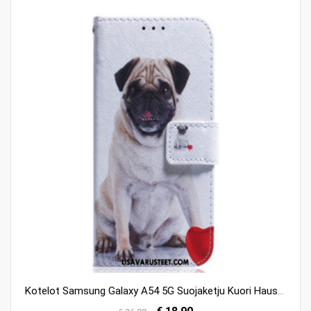
Kotelot Samsung Galaxy A54 5G Suojaketju Kuori Hauska Mopsi Hihnalla