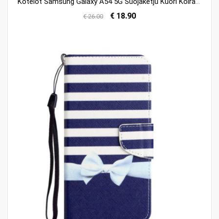
Kotelot Samsung Galaxy A54 5G Suojaketju Kuori Koira Älä Koske Kaulanauhalla
€ 18.90
€ 26.00