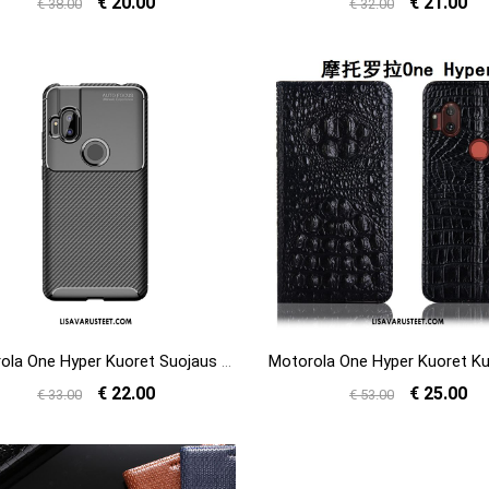
€ 20.00
€ 21.00
€ 38.00
€ 32.00
Motorola One Hyper Kuoret Suojaus Liiketoiminta Kuitu Pehmeä Neste Kotelo Halvat
€ 22.00
€ 25.00
€ 33.00
€ 53.00