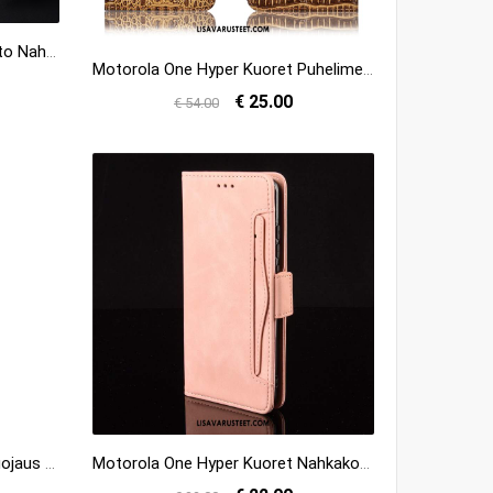
Motorola One Hyper Kuoret Aito Nahka Murtumaton Puhelimen Kotelo Kuori Halvat
Motorola One Hyper Kuoret Puhelimen All Inclusive Kotelo Kuori Suojaus Myynti
€ 25.00
€ 54.00
Motorola One Hyper Kuoret Suojaus Puhelimen Vihreä Nahkakotelo Kuori Halvat
Motorola One Hyper Kuoret Nahkakotelo Simpukka Kuori Puhelimen Suojaus Kauppa