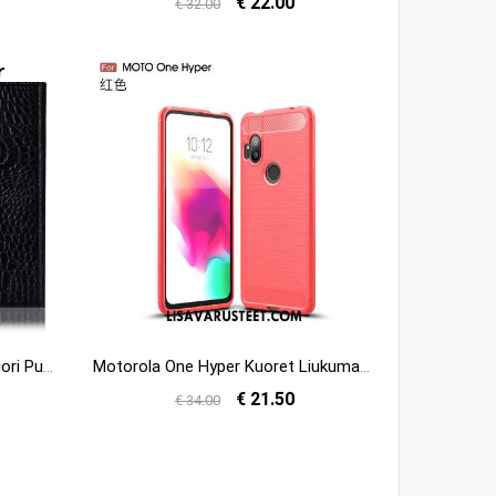
€ 22.00
€ 32.00
Motorola One Hyper Kuoret Kuori Puhelimen All Inclusive Suojaus Kotelo Halvat
Motorola One Hyper Kuoret Liukumaton Kiinteä Väri Johdin Murtumaton Pehmeä Neste Kauppa
€ 21.50
€ 34.00