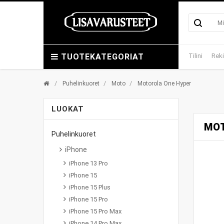
TUOTEKATEGORIAT
Tilini
Reki
/
/
/
Puhelinkuoret
Moto
Motorola One Hyper
LUOKAT
MO
Puhelinkuoret
iPhone
iPhone 13 Pro
iPhone 15
iPhone 15 Plus
iPhone 15 Pro
iPhone 15 Pro Max
iPhone 14 Pro Max