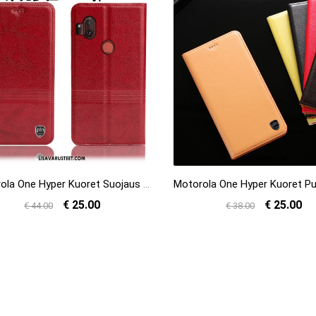
Motorola One Hyper Kuoret Suojaus Aito Nahka Murtumaton Punainen Kotelo Kuori Myynti
€ 25.00
€ 25.00
€ 44.00
€ 38.00