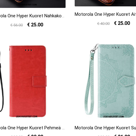
Motorola One Hyper Kuoret Nahkakotelo Murtumaton Musta Kuori Suojaus Verkossa
€ 25.00
€ 40.00
€ 25.00
€ 56.00
Motorola One Hyper Kuoret Pehmeä Neste Punainen All Inclusive Suojaus Puhelimen Halvat