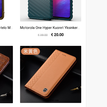
Motorola One Hyper Kuoret Kotelo Murtumaton Suojaus Kuori Hemming Verkossa
Motorola One Hyper Kuoret Yksinkertainen Puhelimen Vihreä Pehmeä Neste Kuori Verkossa
€ 20.00
€ 38.00