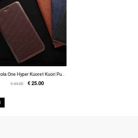
Motorola One Hyper Kuoret Kuori Puhelimen Suojaus Murtumaton Kotelo Myynti
€ 25.00
€ 44.00
1