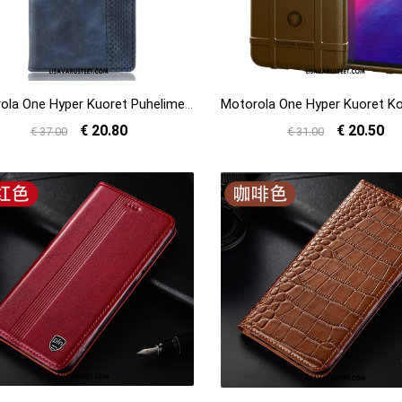
Motorola One Hyper Kuoret Puhelimen Nahkakotelo Silikoni Pehmeä Neste Sininen Myynti
€ 20.80
€ 20.50
€ 37.00
€ 31.00