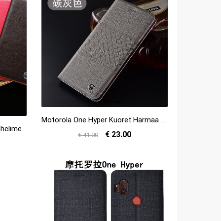
Motorola One Hyper Kuoret Harmaa Suojaus Puhelimen Murtumaton Kotelo Kuori Osta
Motorola One Hyper Kuoret Puhelimen Kukkakuvio Kuori Aito Nahka Kotelo Myynti
€ 23.00
€ 41.00