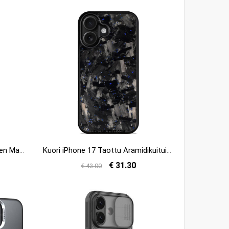
Kuori iPhone 17 Aramidikuituinen Magsafe Suojakuori
Kuori iPhone 17 Taottu Aramidikuituinen Magsafe Suojakuori
€ 31.30
€ 43.00