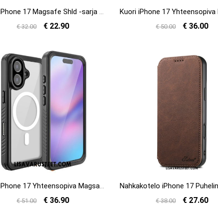
Kuori iPhone 17 Magsafe Shld -sarja Dux Ducis
€ 22.90
€ 36.00
€ 32.00
€ 50.00
Kuori iPhone 17 Yhteensopiva Magsafe Waterproof Fs/fm -sarjan Redpepper Kanssa Suojakuori
€ 36.90
€ 27.60
€ 51.00
€ 38.00