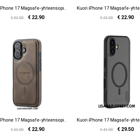
Kuori iPhone 17 Magsafe-yhteensopiva Klassisen Jalustan Värin Kanssa Suojakuori
€ 22.90
€ 22.90
€ 32.00
€ 32.00
Kuori iPhone 17 Magsafe-yhteensopiva Premium Leather Effectin Kanssa
€ 22.90
€ 29.50
€ 32.00
€ 41.00