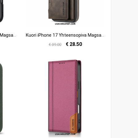
Case iPhone 17 Puhelinkuoret Magsafe Aimo -sarja Dux Ducis
Kuori iPhone 17 Yhteensopiva Magsafe Irrotettavan Korttikotelon Magging Kanssa
€ 28.50
€ 39.00