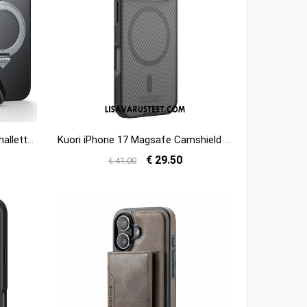
Kuori iPhone 17 Mikrohiekkapuhallettu Magsafe Suojakuori
Kuori iPhone 17 Magsafe Camshield Pro -sarja Nillkin Suojakuori
€ 29.50
€ 41.00