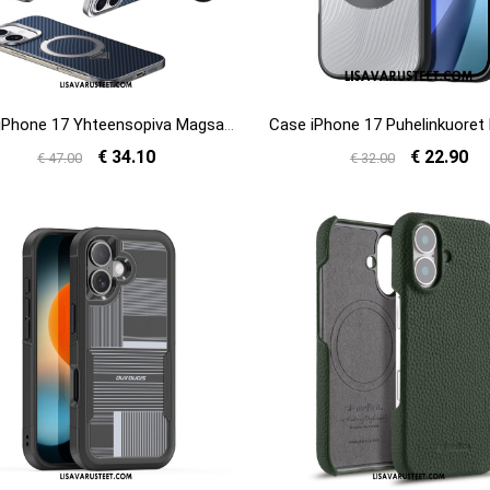
Kuori iPhone 17 Yhteensopiva Magsafe Leather Effect -kotelon Ja Telineen Kanssa
€ 34.10
€ 22.90
€ 47.00
€ 32.00