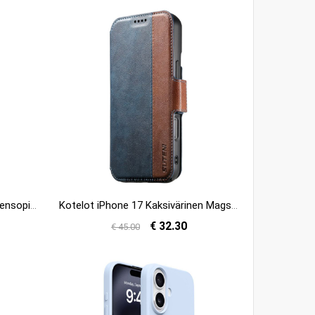
Kuori iPhone 17 Magsafe-yhteensopiva Hiilikuitu
Kotelot iPhone 17 Kaksivärinen Magsafe-teksturoitu Nahka Suojakuori
€ 32.30
€ 45.00