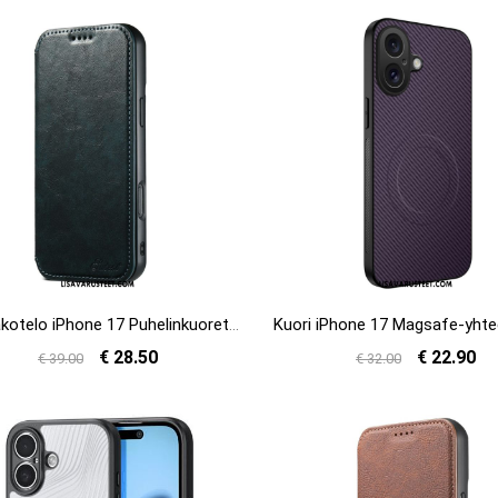
Nahkakotelo iPhone 17 Puhelinkuoret Magsafe-yhteensopiva
€ 28.50
€ 22.90
€ 39.00
€ 32.00