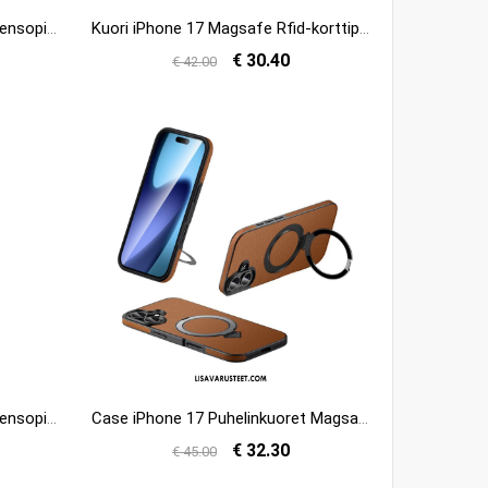
Kuori iPhone 17 Magsafe-yhteensopiva Hybridiiskunsuojauksen Kanssa Suojakuori
Kuori iPhone 17 Magsafe Rfid-korttipidikkeellä Ja Integroidulla Jalustalla
€ 30.40
€ 42.00
Kuori iPhone 17 Magsafe-yhteensopiva Frosted Shield Pro Nillkinin Kanssa
Case iPhone 17 Puhelinkuoret Magsafe-yhteensopiva Nahkakotelon Ja Jalustan Kanssa
€ 32.30
€ 45.00