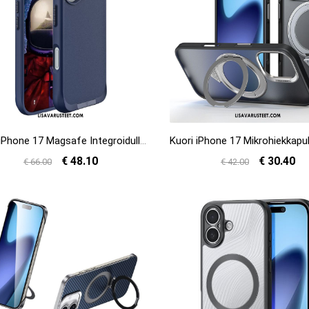
Kuori iPhone 17 Magsafe Integroidulla Jalustalla Suojakuori
€ 48.10
€ 30.40
€ 66.00
€ 42.00