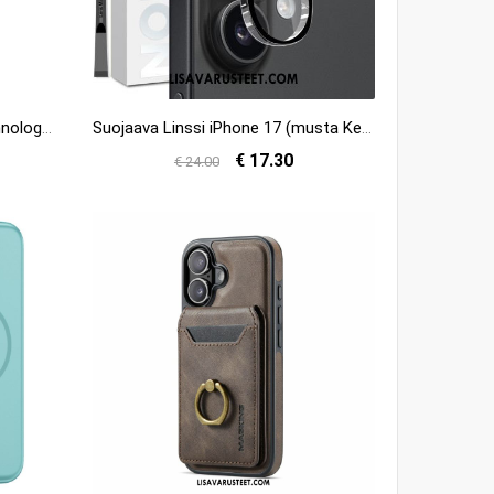
Kuori iPhone 17 Magsafe Technology -sarja Youngkit
Suojaava Linssi iPhone 17 (musta Kehys)
€ 17.30
€ 24.00