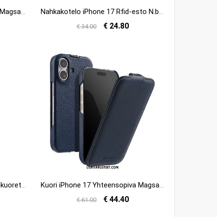
Kuori iPhone 17 Yhteensopiva Magsafe Leather And Microfiber -kotelon Kanssa
Nahkakotelo iPhone 17 Rfid-esto N.bekus
€ 24.80
€ 34.00
Nahkakotelo iPhone 17 Puhelinkuoret Magsafe-yhteensopiva Nahkatyyli
Kuori iPhone 17 Yhteensopiva Magsafe Pystysuoralla Läpällä Suojakuori
€ 44.40
€ 61.00